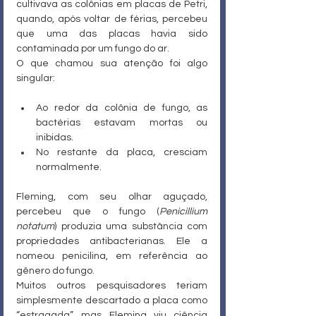
cultivava as colônias em placas de Petri, 
quando, após voltar de férias, percebeu 
que uma das placas havia sido 
contaminada por um fungo do ar.
O que chamou sua atenção foi algo 
singular:
Ao redor da colônia de fungo, as 
bactérias estavam mortas ou 
inibidas.
No restante da placa, cresciam 
normalmente.
Fleming, com seu olhar aguçado, 
percebeu que o fungo (
Penicillium 
notatum
) produzia uma substância com 
propriedades antibacterianas. Ele a 
nomeou penicilina, em referência ao 
gênero do fungo.
Muitos outros pesquisadores teriam 
simplesmente descartado a placa como 
“estragada”, mas Fleming viu ciência 