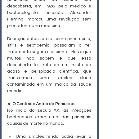
descoberta, em 1928, pelo médico e 
bacteriologista escocês Alexander 
Fleming, marcou uma revolução sem 
precedentes na medicina. 
Doenças antes fatais, como pneumonia, 
sífilis e septicemia, passaram a ter 
tratamento seguro e eficiente. Mas o que 
muitos não sabem é que essa 
descoberta foi fruto de um misto de 
acaso e perspicácia científica, que 
transformou uma simples placa 
contaminada em um marco da saúde 
mundial.
🔹 O Contexto Antes da Penicilina
No início do século XX, as infecções 
bacterianas eram uma das principais 
causas de morte no mundo.
Uma simples ferida podia levar à 