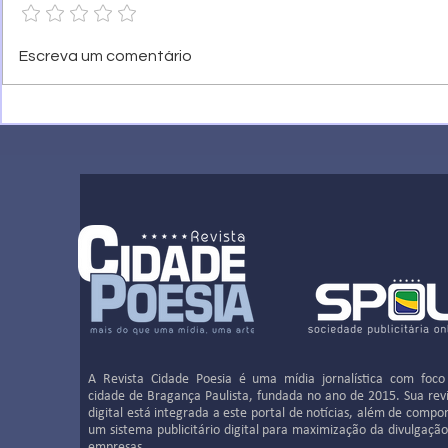
Raul Girondi - Um mestre na
Dr. Antonio R
Escreva um comentário
odontologia
da medicina
A Revista Cidade Poesia é uma mídia jornalística com foco
cidade de Bragança Paulista, fundada no ano de 2015. Sua rev
digital está integrada a este portal de notícias, além de compo
um sistema publicitário digital para maximização da divulgaçã
empresas.