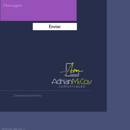
Enviar
Desenvolvimento:
a “Adrian Mcoy –