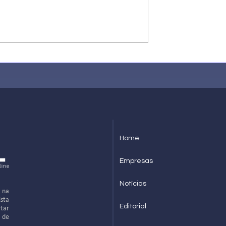
Lincoln Xavier - Os bastidores
icardo – Uma estrela
marketing político
Home
Empresas
Notícias
 na
ista
Editorial
rtar
o de