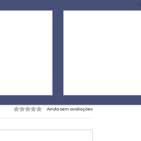
V
Avaliado com 0 de 5 estrelas.
Ainda sem avaliações