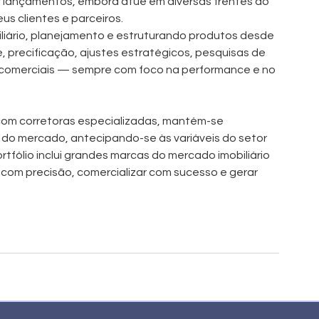
 lançamentos, embora atue em diversas frentes do 
s clientes e parceiros.
liário, planejamento e estruturando produtos desde 
e, precificação, ajustes estratégicos, pesquisas de 
comerciais — sempre com foco na performance e no 
l com corretoras especializadas, mantém-se 
do mercado, antecipando-se às variáveis do setor 
ortfólio inclui grandes marcas do mercado imobiliário 
 com precisão, comercializar com sucesso e gerar 