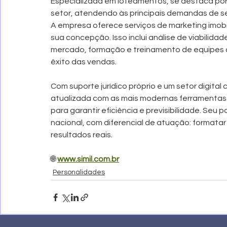
Especializada em loteamentos, se destaca por
setor, atendendo às principais demandas de seu
A empresa oferece serviços de marketing imobi
sua concepção. Isso inclui análise de viabilidad
mercado, formação e treinamento de equipes 
êxito das vendas.
Com suporte jurídico próprio e um setor digita
atualizada com as mais modernas ferramentas 
para garantir eficiência e previsibilidade. Seu p
nacional, com diferencial de atuação: formatar
resultados reais.
🌐 
www.simil.com.br
Personalidades