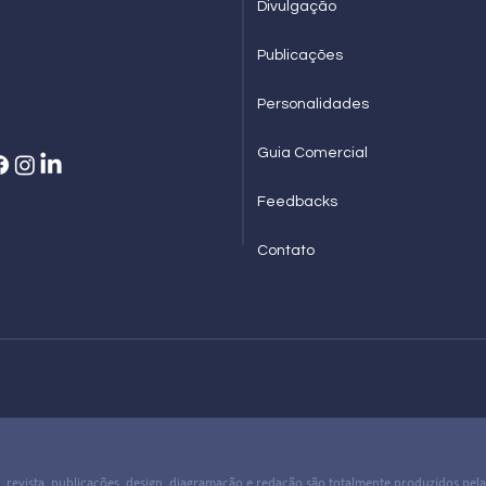
Divulgação
Publicações
Personalidades
Guia Comercial
Feedbacks
Contato
l, revista, publicações, design, diagramação e redação são totalmente produzidos pel