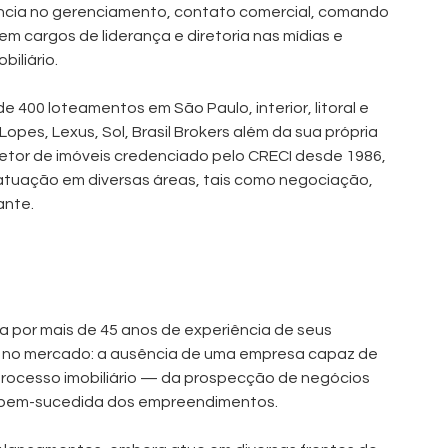
cia no gerenciamento, contato comercial, comando 
em cargos de liderança e diretoria nas mídias e 
iliário.
 400 loteamentos em São Paulo, interior, litoral e 
pes, Lexus, Sol, Brasil Brokers além da sua própria 
orretor de imóveis credenciado pelo CRECI desde 1986, 
atuação em diversas áreas, tais como negociação, 
ante.
 por mais de 45 anos de experiência de seus 
a no mercado: a ausência de uma empresa capaz de 
rocesso imobiliário — da prospecção de negócios 
o bem-sucedida dos empreendimentos.