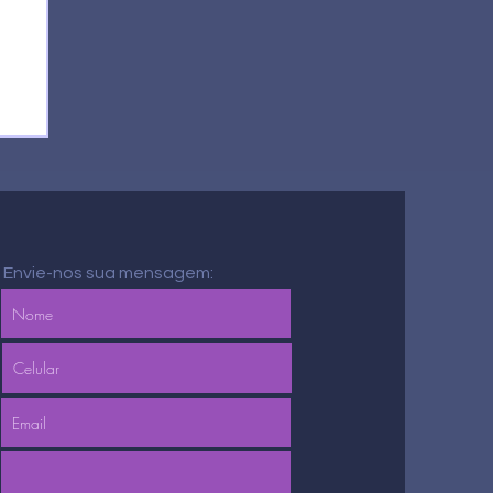
 do
Envie-nos sua mensagem: