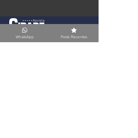
WhatsApp
Posts Recentes
A Revista Cidade Poesia é uma mídia
jornalística com foco na cidade de Bragança
Paulista, fundada no ano de 2015. Sua revista
digital está integrada a este portal de notícias,
além de comportar um sistema publicitário
digital para maximização da divulgação de
empresas.
reconhecimento: