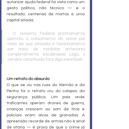
autorizar ajuda federal foi vista como um 
gesto político, não técnico — e o 
resultado: centenas de mortos e uma 
capital sitiada.
- O Governo Federal praticamente 
permitiu o crescimento do crime por 
meio de sua omissão e favorecimento 
por meio de medidas anteriores 
completamente escabrosas! Logo, o 
cenário constituído fora algo inevitável.
Um retrato do absurdo
O que se viu nas ruas do Alemão e da 
Penha foi o retrato cru do colapso da 
segurança pública. Um país onde 
traficantes operam drones de guerra, 
crianças crescem ao som de tiros e 
policiais viram alvos de granadas. A 
apreensão recorde de armas não é sinal 
de vitória — é prova de que o crime já 