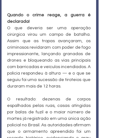
Quando o crime reage, a guerra é 
declarada!
O que deveria ser uma operação 
cirúrgica virou um campo de batalha. 
Assim que as tropas avançaram, os 
criminosos revidaram com poder de fogo 
impressionante, lançando granadas de 
drones e bloqueando as vias principais 
com barricadas e veículos incendiados. A 
polícia respondeu à altura — e o que se 
seguiu foi uma sucessão de tiroteios que 
duraram mais de 12 horas.
O resultado: dezenas de corpos 
espalhados pelas ruas, casas atingidas 
por balas de fuzil e o maior número de 
mortes já registrado em uma única ação 
policial no Brasil. As autoridades afirmam 
que o armamento apreendido foi um 
recorde histórico, evidenciando o grau 