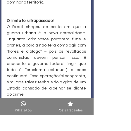
dominar o território.
O limite foi ultrapassado!
O Brasil chegou ao ponto em que a 
guerra urbana é a nova normalidade. 
Enquanto criminosos portarem fuzis e 
drones, a polícia não terá como agir com 
“flores e diálogo” – pois os revoltados 
comunistas devem pensar isso. E 
enquanto o governo federal fingir que 
tudo é “problema estadual”, o caos 
continuará. Essa operação foi sangrenta, 
sim! Mas talvez tenha sido o grito de um 
Estado cansado de ajoelhar-se diante 
ao crime.
E se algum “e$pecialista” quiser evitar o 
WhatsApp
Posts Recentes
próximo massacre, far-se-á escolher de 
que lado está: da lei dos inocentes, ou 
dos apreciadores de bandidos.