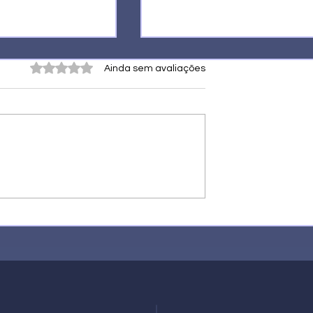
Avaliado com 0 de 5 estrelas.
Ainda sem avaliações
e as redes
Jeffrey Chiquini: O Advogado q
Desafia Moraes com Elegância 
Estratégia Jurídica