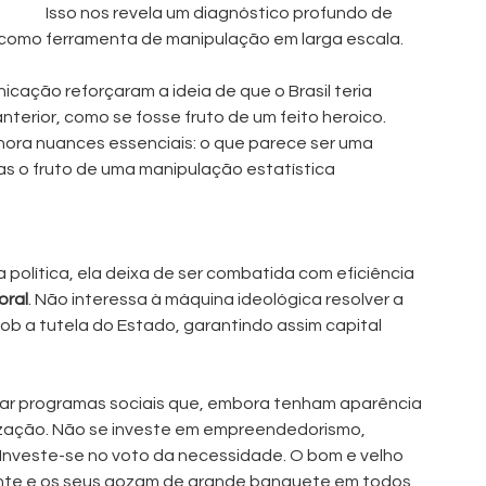
Isso nos revela um diagnóstico profundo de 
 como ferramenta de manipulação em larga escala.
cação reforçaram a ideia de que o Brasil teria 
erior, como se fosse fruto de um feito heroico. 
ora nuances essenciais: o que parece ser uma 
as o fruto de uma manipulação estatística 
olítica, ela deixa de ser combatida com eficiência 
oral
. Não interessa à máquina ideológica resolver a 
b a tutela do Estado, garantindo assim capital 
ltar programas sociais que, embora tenham aparência 
lização. Não se investe em empreendedorismo, 
Investe-se no voto da necessidade. O bom e velho 
nte e os seus gozam de grande banquete em todos 