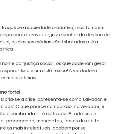
nfraquece a sociedade produtiva, mas também 
nipresente: provedor, juiz e senhor do destino de 
dual, as classes médias são tributadas até a 
lítica.
ome da “justiça social”, os que poderiam gerar 
sperar. Isso é um ciclo tóxico! A verdadeira 
esmolas oficiais.
no forte!
s: cria-se a crise, apresenta-se como salvador, e 
midos". O que parece compaixão, na verdade, é 
ão é combatida — é cultivada. E tudo isso é 
l: propaganda, manchetes, frases de efeito, 
é os mais intelectuais, acabam por se 