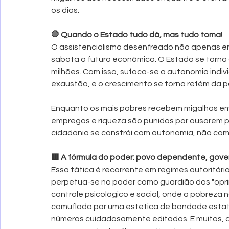
os dias.
🛑 Quando o Estado tudo dá, mas tudo toma!
O assistencialismo desenfreado não apenas e
sabota o futuro econômico. O Estado se torna o
milhões. Com isso, sufoca-se a autonomia indivi
exaustão, e o crescimento se torna refém da po
Enquanto os mais pobres recebem migalhas em n
empregos e riqueza são punidos por ousarem pro
cidadania se constrói com autonomia, não com 
🟥 A fórmula do poder: povo dependente, gover
Essa tática é recorrente em regimes autoritário
perpetua-se no poder como guardião dos "opri
controle psicológico e social, onde a pobreza n
camuflado por uma estética de bondade estata
números cuidadosamente editados. E muitos, at