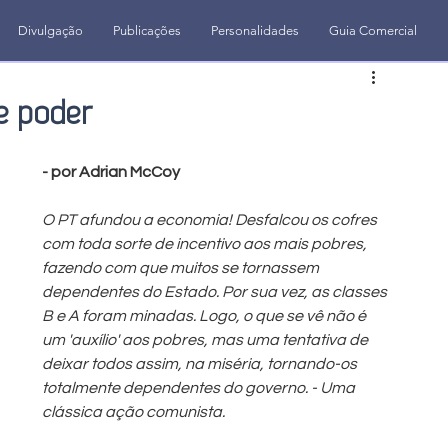
Divulgação
Publicações
Personalidades
Guia Comercial
e poder
- por Adrian McCoy
O PT afundou a economia! Desfalcou os cofres 
com toda sorte de incentivo aos mais pobres, 
fazendo com que muitos se tornassem 
dependentes do Estado. Por sua vez, as classes 
B e A foram minadas. Logo, o que se vê não é 
um 'auxílio' aos pobres, mas uma tentativa de 
deixar todos assim, na miséria, tornando-os 
totalmente dependentes do governo. - Uma 
clássica ação comunista.