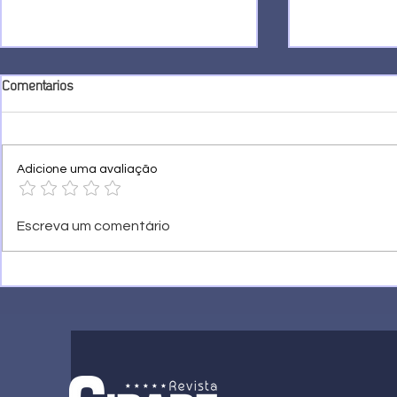
Comentários
Adicione uma avaliação
Entre o povo 
COP30: entre a retórica verde e o
Escreva um comentário
fracasso anunciado