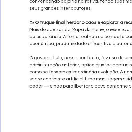
convencendo da pítia narrativa, tendo suas me
seus grandes interlocutores.
📉 O truque final: herdar o caos e explorar a r
Mais do que sair do Mapa da Fome, o essencial s
de assistência. A fome real não se combate co
econômica, produtividade e incentivo à auton
O governo Lula, nesse contexto, faz uso de uma
administração anterior, aplica ajustes pontuais
como se fossem extraordinária evolução. A narr
sobre contraste artificial. Uma maquiagem cu
poder — e não para libertar o povo conforme