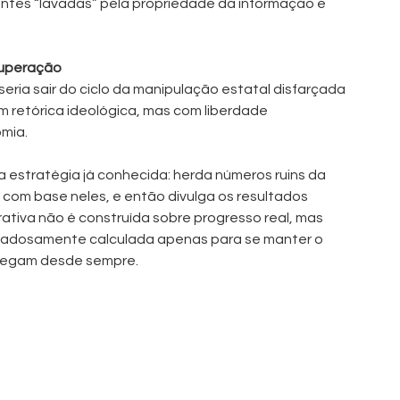
ntes “lavadas” pela propriedade da informação e 
ecuperação
eria sair do ciclo da manipulação estatal disfarçada 
m retórica ideológica, mas com liberdade 
omia.
 estratégia já conhecida: herda números ruins da 
 com base neles, e então divulga os resultados 
ativa não é construída sobre progresso real, mas 
idadosamente calculada apenas para se manter o 
 pegam desde sempre.