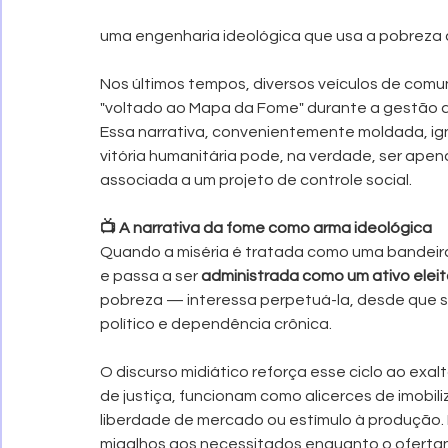
uma engenharia ideológica que usa a pobreza
Nos últimos tempos, diversos veículos de comuni
"voltado ao Mapa da Fome" durante a gestão ant
Essa narrativa, convenientemente moldada, ign
vitória humanitária pode, na verdade, ser apen
associada a um projeto de controle social.
📺 A narrativa da fome como arma ideológica
Quando a miséria é tratada como uma bandeira p
e passa a ser 
administrada como um ativo eleit
pobreza — interessa perpetuá-la, desde que so
político e dependência crônica.
O discurso midiático reforça esse ciclo ao exa
de justiça, funcionam como alicerces de imobi
liberdade de mercado ou estímulo à produção. 
migalhos aos necessitados enquanto o oferta