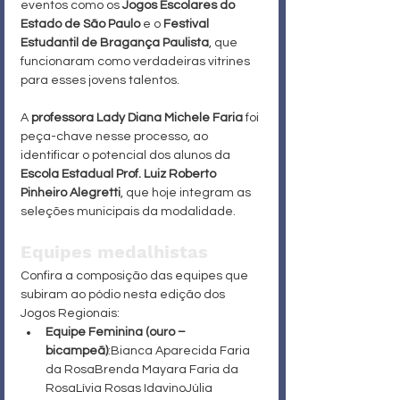
eventos como os 
Jogos Escolares do 
Estado de São Paulo
 e o 
Festival 
Estudantil de Bragança Paulista
, que 
funcionaram como verdadeiras vitrines 
para esses jovens talentos.
A 
professora Lady Diana Michele Faria
 foi 
peça-chave nesse processo, ao 
identificar o potencial dos alunos da 
Escola Estadual Prof. Luiz Roberto 
Pinheiro Alegretti
, que hoje integram as 
seleções municipais da modalidade.
Equipes medalhistas
Confira a composição das equipes que 
subiram ao pódio nesta edição dos 
Jogos Regionais:
Equipe Feminina (ouro – 
bicampeã)
:Bianca Aparecida Faria 
da RosaBrenda Mayara Faria da 
RosaLívia Rosas IdavinoJúlia 