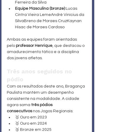
Ferreira da Silva
Equipe Masculina (bronze)
:Lucas 
Cintra Vieira LemeAndré Vinícius da 
SilvaBreno de Moraes CruzKaynan 
Hisac de Moraes Cardoso
Ambas as equipes foram orientadas 
pelo 
professor Henrique
, que destacou o 
amadurecimento tático e a disciplina 
dos jovens atletas.
Três anos seguidos no 
pódio
Com os resultados deste ano, Bragança 
Paulista mantém um desempenho 
consistente na modalidade. A cidade 
agora soma 
três pódios 
consecutivos
 nos Jogos Regionais:
🥇 Ouro em 2023
🥇 Ouro em 2024
🥉 Bronze em 2025