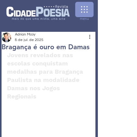
menu
Adrian Mcoy
8 de jul. de 2025
Bragança é ouro em Damas
Jovens revelados nas 
escolas conquistam 
medalhas para Bragança 
Paulista na modalidade 
Damas nos Jogos 
Regionais