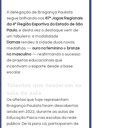
A delegação de Bragança Paulista 
segue brilhando nos 
67º Jogos Regionais 
da 4ª Região Esportiva do Estado de São 
Paulo
, e desta vez o destaque vem de 
um tabuleiro: a modalidade 
Damas
 rendeu à cidade duas novas 
medalhas — 
ouro no feminino
 e 
bronze 
no masculino
 — reafirmando o sucesso 
de projetos educacionais que 
incentivam o esporte desde a base 
escolar.
Talentos que nasceram na 
sala de aula
Os atletas que hoje representam 
Bragança Paulista foram descobertos 
ainda em 2022, durante as aulas de 
Educação Física nas escolas da rede 
pública. De lá para cá, participaram de 