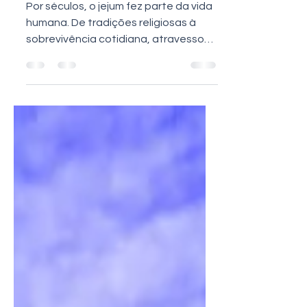
Por séculos, o jejum fez parte da vida
humana. De tradições religiosas à
sobrevivência cotidiana, atravessou
civilizações como ferramenta natural
de cura, equilíbrio e clareza mental.
No entanto, apenas nos últimos anos
a ciência começou a revelar com
precisão o que realmente acontece
no corpo humano quando ficamos
muitas horas — ou dias — sem comer.
O que essas pesquisas têm mostrado
desafia pilares de um dos maiores
mercados do mundo: a indústria
alimentar e farmacêutica.