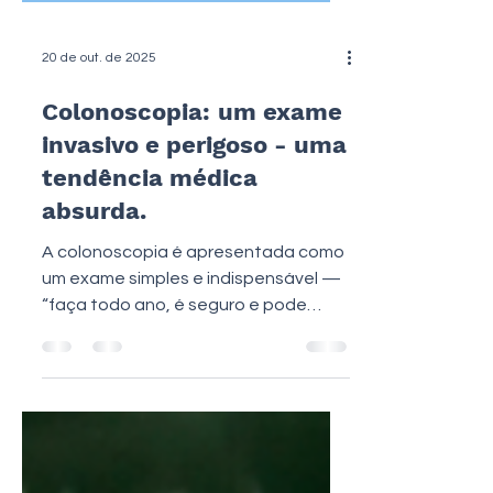
20 de out. de 2025
Colonoscopia: um exame
invasivo e perigoso - uma
tendência médica
absurda.
A colonoscopia é apresentada como
um exame simples e indispensável —
“faça todo ano, é seguro e pode
salvar vidas”, dizem os panfletos e
campanhas. Mas há um outro lado
pouco divulgado: complicações