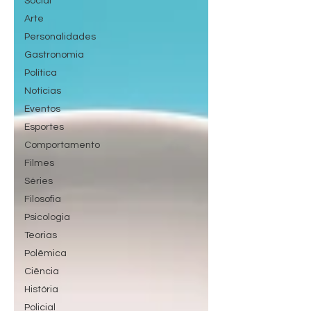
Social
Arte
Personalidades
Gastronomia
Política
Notícias
Eventos
Esportes
Comportamento
Filmes
Séries
Filosofia
Psicologia
Teorias
Polêmica
Ciência
História
Policial